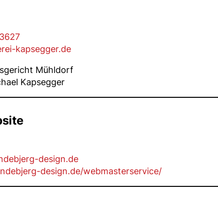
83627
rei-kapsegger.de
tsgericht Mühldorf
chael Kapsegger
site
lindebjerg-design.de
lindebjerg-design.de/webmasterservice/