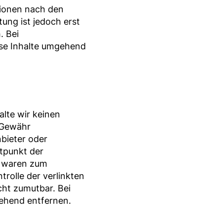
tionen nach den
ung ist jedoch erst
. Bei
se Inhalte umgehend
alte wir keinen
e Gewähr
nbieter oder
itpunkt der
e waren zum
trolle der verlinkten
cht zumutbar. Bei
ehend entfernen.